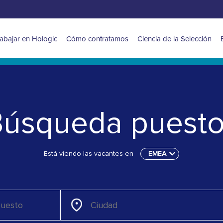
ain
abajar en Hologic
Cómo contratamos
Ciencia de la Selección
avigation
or
MEA
úsqueda puest
Está viendo las vacantes en
EMEA