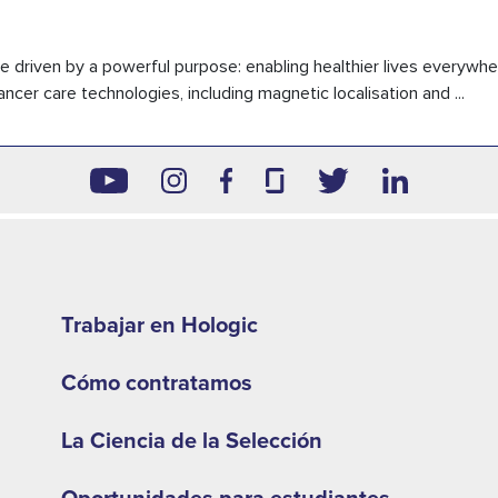
driven by a powerful purpose: enabling healthier lives everywher
er care technologies, including magnetic localisation and ...
Footer
second
Trabajar en Hologic
menu
Cómo contratamos
-
EMEA
La Ciencia de la Selección