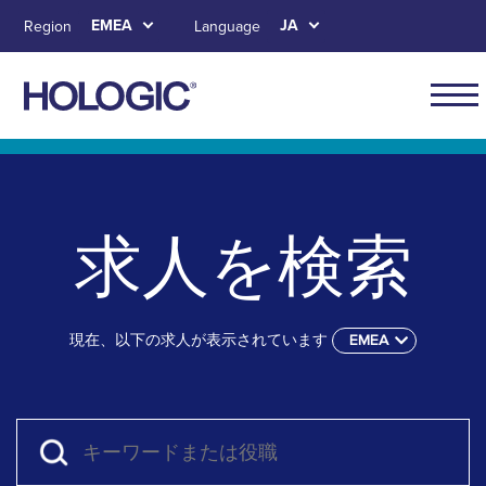
Skip
EMEA
JA
Region
Language
to
main
content
Main
naviga
Skip to main content
Skip to main menu tabs for megamenu
Skip to sitemap
for
EMEA
求人を検索
現在、以下の求人が表示されています
EMEA