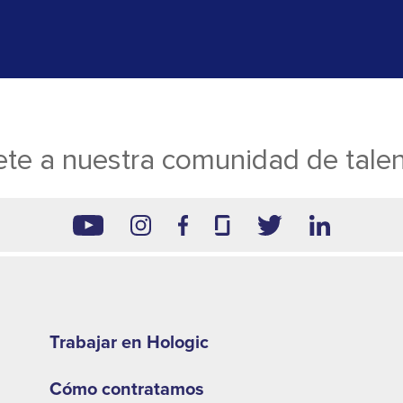
te a nuestra comunidad de tale
Footer
second
Trabajar en Hologic
menu
Cómo contratamos