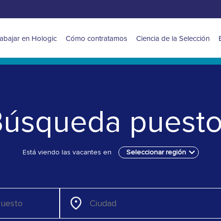
ain
abajar en Hologic
Cómo contratamos
Ciencia de la Selección
avigation
or
MEA
úsqueda puest
Está viendo las vacantes en
Seleccionar región